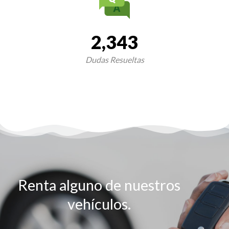
2,343
Dudas Resueltas
Renta alguno de nuestros
vehículos.