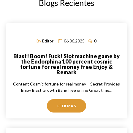
Blogs Recientes
By
Editor
06.06.2025
0
Blast! Boom! Fuck! Slot machine game by
the Endorphina 100 percent cosmic
fortune for real money free Enjoy &
Remark
Content Cosmic fortune for real money – Secret Provides
Enjoy Blast Growth Bang free online Great time…
LEER MAS