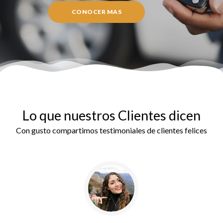
CONOCER MAS
Lo que nuestros Clientes dicen
Con gusto compartimos testimoniales de clientes felices