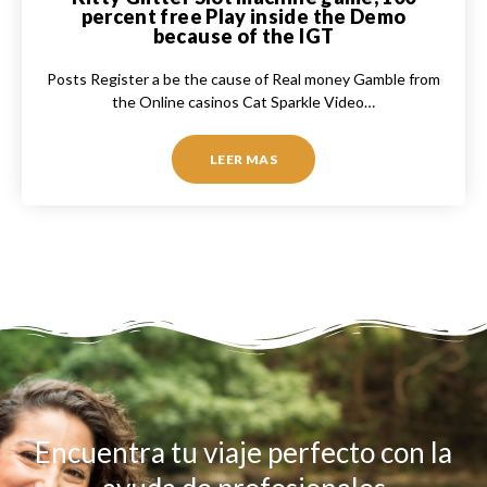
percent free Play inside the Demo
because of the IGT
Posts Register a be the cause of Real money Gamble from
the Online casinos Cat Sparkle Video…
LEER MAS
Encuentra tu viaje perfecto con la