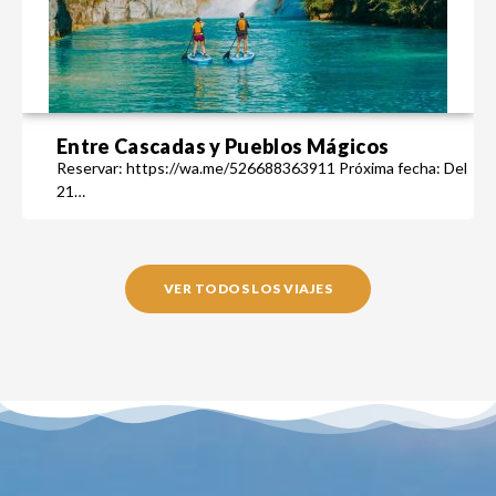
Entre Cascadas y Pueblos Mágicos
Reservar: https://wa.me/526688363911 Próxima fecha: Del
21…
VER TODOS LOS VIAJES