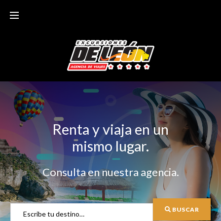
Renta y viaja en un
mismo lugar.
Consulta en nuestra agencia.
BUSCAR