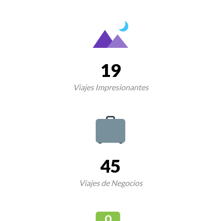
19
Viajes Impresionantes
45
Viajes de Negocios